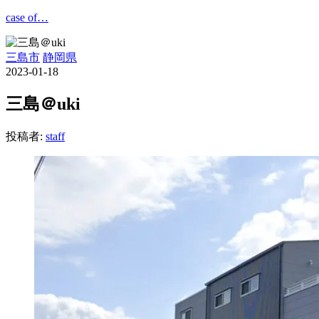
コ
case of…
ン
テ
三島市
静岡県
ン
2023-01-18
ツ
へ
三島＠uki
ス
キ
投稿者:
staff
ッ
プ