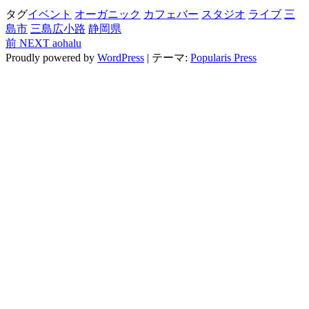
タグ
イベント
オーガニック
カフェバー
スタジオ
ライブ
三
島市
三島広小路
静岡県
過
前
NEXT aohalu
投
去
Proudly powered by
WordPress
|
テーマ:
Popularis Press
稿
の
投
ナ
稿
ビ
ゲ
ー
シ
ョ
ン