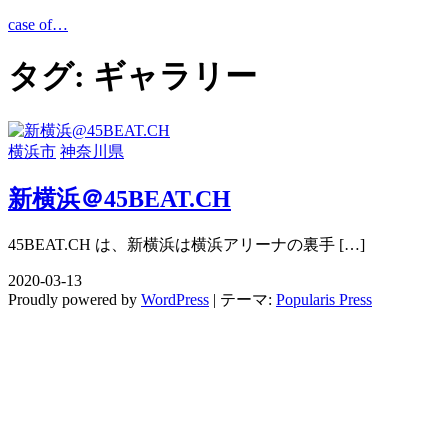
コ
case of…
ン
テ
タグ:
ギャラリー
ン
ツ
へ
ス
横浜市
神奈川県
キ
ッ
新横浜＠45BEAT.CH
プ
45BEAT.CH は、新横浜は横浜アリーナの裏手 […]
2020-03-13
Proudly powered by
WordPress
|
テーマ:
Popularis Press