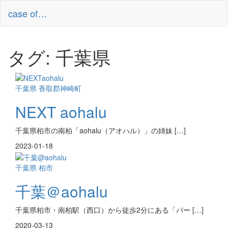
コ
case of…
ン
テ
ン
ツ
タグ:
千葉県
へ
ス
キ
ッ
千葉県
香取郡神崎町
プ
NEXT aohalu
千葉県柏市の南柏「aohalu（アオハル）」の姉妹 […]
2023-01-18
千葉県
柏市
千葉＠aohalu
千葉県柏市・南柏駅（西口）から徒歩2分にある「パー […]
2020-03-13